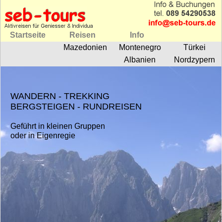
Startseite
Reisen
Info
Mazedonien
Montenegro
Türkei
Albanien
Nordzypern
WANDERN - TREKKING
BERGSTEIGEN - RUNDREISEN
Geführt in kleinen Gruppen
oder in Eigenregie