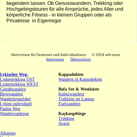
begeistern lassen. Ob Genusswandern, Trekking oder
Hochgebirgstouren für alle Ansprüche, jedes Alter und
körperliche Fitness - in kleinen Gruppen oder als
Privatreise in Eigenregie
Aktivreisen für Geniesser und Individualisten: © 2024 seb-tours
Impressum
Datenschutz
Lykischer Weg:
Kappadokien
Lodgetrekking OST
Wandern in Kappadokien
Lodgetrekking WEST
Genußwandern
Bafa See & Westküste
Bergwandern
Kulturwandern
Wanderkreuzfahrt
Trekking im Latmos
Lykien individuell
Eselwandern
Paulus Weg
Wanderrundreise
Kaçkargebirge
Trekking
Ararat
Albanien