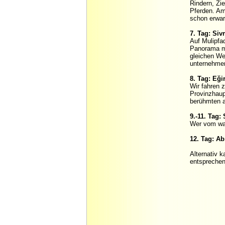
Rindern, Zi
Pferden. Am
schon erwar
7. Tag: Sivr
Auf Mulipfad
Panorama mi
gleichen Weg
unternehme
8. Tag: Eğir
Wir fahren 
Provinzhaup
berühmten a
9.-11. Tag:
Wer vom wan
12. Tag: Ab
Alternativ 
entsprechen