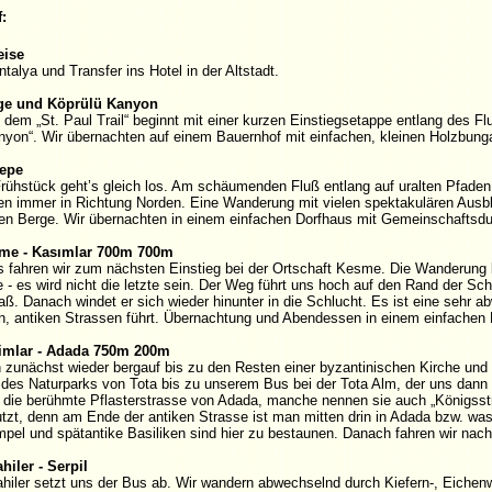
:
eise
talya und Transfer ins Hotel in der Altstadt.
rge und Köprülü Kanyon
 dem „St. Paul Trail“ beginnt mit einer kurzen Einstiegsetappe entlang des F
nyon“. Wir übernachten auf einem Bauernhof mit einfachen, kleinen Holzbung
tepe
ühstück geht’s gleich los. Am schäumenden Fluß entlang auf uralten Pfaden 
sen immer in Richtung Norden. Eine Wanderung mit vielen spektakulären Ausbl
 Berge. Wir übernachten in einem einfachen Dorfhaus mit Gemeinschaftsdus
sme - Kasımlar 700m 700m
 fahren wir zum nächsten Einstieg bei der Ortschaft Kesme. Die Wanderung b
e - es wird nicht die letzte sein. Der Weg führt uns hoch auf den Rand der S
aß. Danach windet er sich wieder hinunter in die Schlucht. Es ist eine sehr 
en, antiken Strassen führt. Übernachtung und Abendessen in einem einfachen 
simlar - Adada 750m 200m
 zunächst wieder bergauf bis zu den Resten einer byzantinischen Kirche und 
 des Naturparks von Tota bis zu unserem Bus bei der Tota Alm, der uns dann i
t die berühmte Pflasterstrasse von Adada, manche nennen sie auch „Königsst
tzt, denn am Ende der antiken Strasse ist man mitten drin in Adada bzw. was 
mpel und spätantike Basiliken sind hier zu bestaunen. Danach fahren wir nach
hiler - Serpil
ahiler setzt uns der Bus ab. Wir wandern abwechselnd durch Kiefern-, Eichen