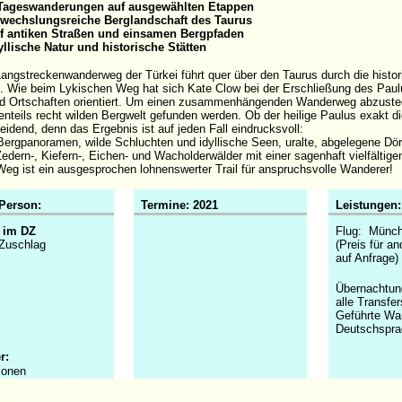
geswanderungen auf ausgewählten Etappen
chslungsreiche Berglandschaft des Taurus
antiken Straßen und einsamen Bergpfaden
lische Natur und historische Stätten
Langstreckenwanderweg der Türkei führt quer über den Taurus durch die hist
n. Wie beim Lykischen Weg hat sich Kate Clow bei der Erschließung des Pau
d Ortschaften orientiert. Um einen zusammenhängenden Wanderweg abzuste
tenteils recht wilden Bergwelt gefunden werden. Ob der heilige Paulus exakt 
eidend, denn das Ergebnis ist auf jeden Fall eindrucksvoll:
Bergpanoramen, wilde Schluchten und idyllische Seen, uralte, abgelegene Dör
Zedern-, Kiefern-, Eichen- und Wacholderwälder mit einer sagenhaft vielfältigen
Weg ist ein ausgesprochen lohnenswerter Trail für anspruchsvolle Wanderer!
 Person:
Termine: 2021
Leistungen:
€ im DZ
Flug:
Münch
Zuschlag
(Preis für a
auf Anfrage)
Übernachtun
alle Transfer
Geführte Wa
Deutschsprac
r:
sonen