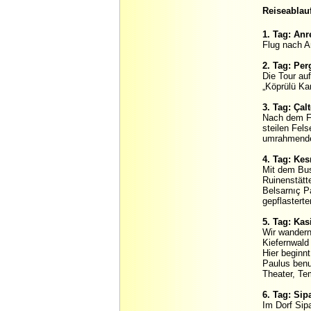
Reiseablauf
1. Tag: Anr
Flug nach An
2. Tag: Pe
Die Tour auf
„Köprülü Ka
3. Tag: Çal
Nach dem Fr
steilen Fel
umrahmenden
4. Tag: Ke
Mit dem Bus
Ruinenstätt
Belsarnıç P
gepflastert
5. Tag: Ka
Wir wandern
Kiefernwald
Hier beginn
Paulus benu
Theater, Te
6. Tag: Sipa
Im Dorf Sip