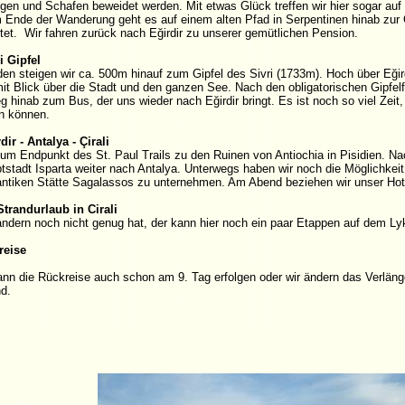
egen und Schafen beweidet werden. Mit etwas Glück treffen wir hier sogar auf 
 Ende der Wanderung geht es auf einem alten Pfad in Serpentinen hinab zur 
tet. Wir fahren zurück nach Eğirdir zu unserer gemütlichen Pension.
i Gipfel
en steigen wir ca. 500m hinauf zum Gipfel des Sivri (1733m). Hoch über Eğird
t Blick über die Stadt und den ganzen See. Nach den obligatorischen Gipfelf
 hinab zum Bus, der uns wieder nach Eğirdir bringt. Es ist noch so viel Zeit
n können.
dir - Antalya - Çirali
zum Endpunkt des St. Paul Trails zu den Ruinen von Antiochia in Pisidien. Na
tstadt Isparta weiter nach Antalya. Unterwegs haben wir noch die Möglichkeit
ntiken Stätte Sagalassos zu unternehmen. Am Abend beziehen wir unser Hotel
 Strandurlaub in Cirali
dern noch nicht genug hat, der kann hier noch ein paar Etappen auf dem L
reise
kann die Rückreise auch schon am 9. Tag erfolgen oder wir ändern das Verl
d.