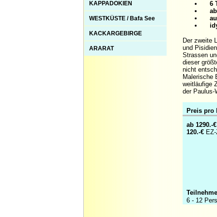
KAPPADOKIEN
6 Ta
abwe
auf 
WESTKÜSTE / Bafa See
idyl
KACKARGEBIRGE
Der zweite 
und Pisidie
ARARAT
Strassen un
dieser größ
nicht entsch
Malerische 
weitläufige 
der Paulus-
Preis pro
ab 1290.-
120.-€
EZ-
Teilnehme
6 - 12 Per